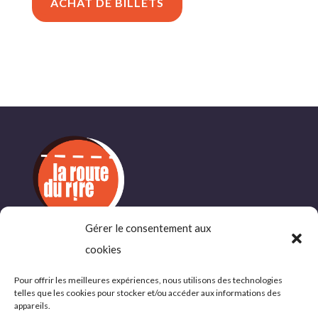
ACHAT DE BILLETS
Gérer le consentement aux
cookies
INFORMATIONS
COMPLÉMENTAIRES
Pour offrir les meilleures expériences, nous utilisons des technologies
telles que les cookies pour stocker et/ou accéder aux informations des
Politique de confidentialité
appareils.