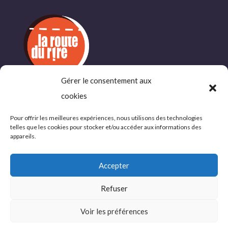
Gérer le consentement aux
INFORMATIONS
cookies
COMPLÉMENTAIRES
Pour offrir les meilleures expériences, nous utilisons des technologies
telles que les cookies pour stocker et/ou accéder aux informations des
Politique de confidentialité
appareils.
Conditions d’utlisations
Accepter
Refuser
© 2026 La Route du Rire, tous droits réservés
Voir les préférences