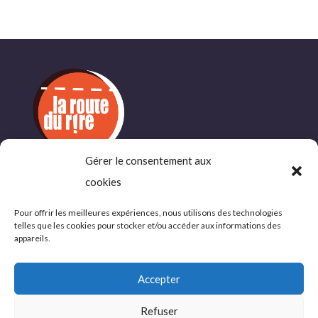
Gérer le consentement aux
INFORMATIONS
cookies
COMPLÉMENTAIRES
Pour offrir les meilleures expériences, nous utilisons des technologies
telles que les cookies pour stocker et/ou accéder aux informations des
Politique de confidentialité
appareils.
Conditions d’utlisations
Accepter
Refuser