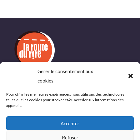
Gérer le consentement aux
cookies
INFORMATIONS
COMPLÉMENTAIRES
Pour offrir les meilleures expériences, nous utilisons des technologies
telles que les cookies pour stocker et/ou accéder aux informations des
Politique de confidentialité
appareils.
Conditions d’utlisations
Accepter
Refuser