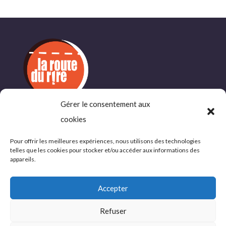
Gérer le consentement aux
cookies
INFORMATIONS
COMPLÉMENTAIRES
Pour offrir les meilleures expériences, nous utilisons des technologies
telles que les cookies pour stocker et/ou accéder aux informations des
Politique de confidentialité
appareils.
Conditions d’utlisations
Accepter
Refuser