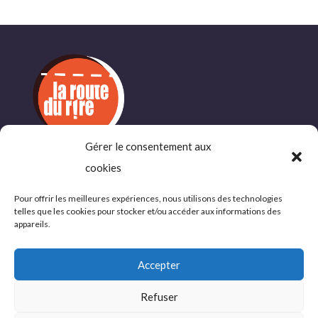
Gérer le consentement aux
cookies
INFORMATIONS
COMPLÉMENTAIRES
Pour offrir les meilleures expériences, nous utilisons des technologies
telles que les cookies pour stocker et/ou accéder aux informations des
Politique de confidentialité
appareils.
Conditions d’utlisations
Accepter
Refuser