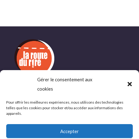
Gérer le consentement aux
cookies
INFORMATIONS
COMPLÉMENTAIRES
Pour offrir les meilleures expériences, nous utilisons des technologies
telles que les cookies pour stocker et/ou accéder aux informations des
Politique de confidentialité
appareils.
Conditions d’utlisations
Accepter