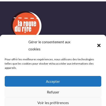
Gérer le consentement aux
cookies
INFORMATIONS
COMPLÉMENTAIRES
Pour offrir les meilleures expériences, nous utilisons des technologies
telles que les cookies pour stocker et/ou accéder aux informations des
Politique de confidentialité
appareils.
Conditions d’utlisations
Accepter
Refuser
© 2026 La Route du Rire, tous droits réservés
Voir les préférences