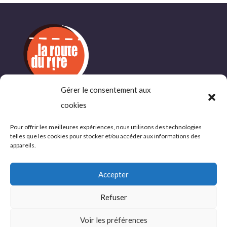
Gérer le consentement aux
cookies
INFORMATIONS
COMPLÉMENTAIRES
Pour offrir les meilleures expériences, nous utilisons des technologies
telles que les cookies pour stocker et/ou accéder aux informations des
Politique de confidentialité
appareils.
Conditions d’utlisations
Accepter
Refuser
© 2026 La Route du Rire, tous droits réservés
Voir les préférences