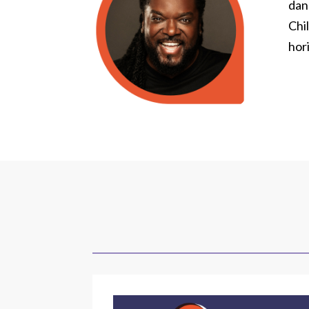
dan
Chi
hor