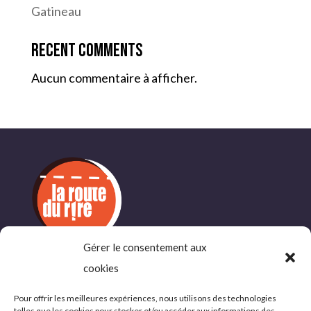
Gatineau
Recent Comments
Aucun commentaire à afficher.
Gérer le consentement aux
INFORMATIONS
cookies
COMPLÉMENTAIRES
Pour offrir les meilleures expériences, nous utilisons des technologies
telles que les cookies pour stocker et/ou accéder aux informations des