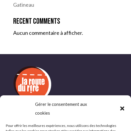
Gatineau
Recent Comments
Aucun commentaire à afficher.
Gérer le consentement aux
INFORMATIONS
cookies
COMPLÉMENTAIRES
Pour offrir les meilleures expériences, nous utilisons des technologies
telles que les cookies pour stocker et/ou accéder aux informations des