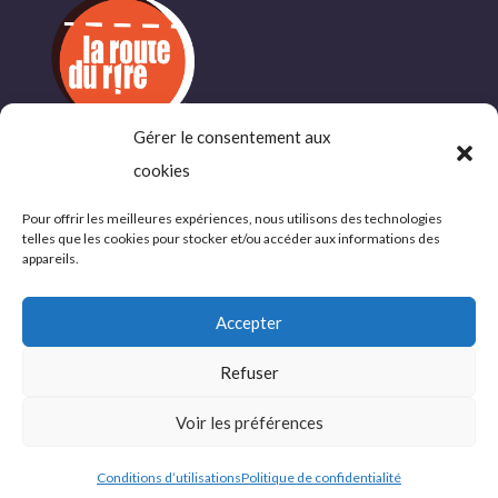
Gérer le consentement aux
INFORMATIONS
cookies
COMPLÉMENTAIRES
Pour offrir les meilleures expériences, nous utilisons des technologies
telles que les cookies pour stocker et/ou accéder aux informations des
Politique de confidentialité
appareils.
Conditions d’utlisations
Accepter
Refuser
© 2026 La Route du Rire, tous droits réservés
Voir les préférences
Site Web par WebEureka
Conditions d’utilisations
Politique de confidentialité