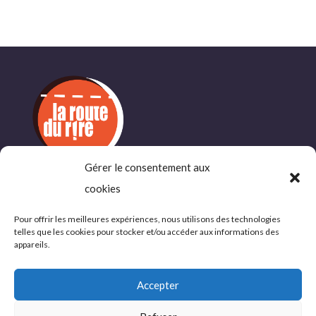
Gérer le consentement aux
cookies
INFORMATIONS
COMPLÉMENTAIRES
Pour offrir les meilleures expériences, nous utilisons des technologies
telles que les cookies pour stocker et/ou accéder aux informations des
Politique de confidentialité
appareils.
Conditions d’utlisations
Accepter