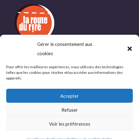
Gérer le consentement aux
INFORMATIONS
cookies
COMPLÉMENTAIRES
Pour offrir les meilleures expériences, nous utilisons des technologies
telles que les cookies pour stocker et/ou accéder aux informations des
Politique de confidentialité
appareils.
Conditions d’utlisations
Accepter
Refuser
© 2026 La Route du Rire, tous droits réservés
Voir les préférences
Site Web par WebEureka