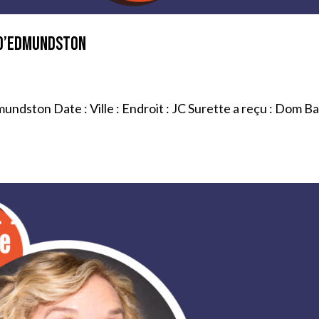
 d’Edmundston
ndston Date : Ville : Endroit : JC Surette a reçu : Dom B