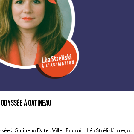
e Odyssée à Gatineau
e à Gatineau Date : Ville : Endroit : Léa Stréliski a reçu :