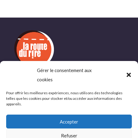
Gérer le consentement aux
cookies
INFORMATIONS
COMPLÉMENTAIRES
Pour offrir les meilleures expériences, nous utilisons des technologies
telles que les cookies pour stocker et/ou accéder aux informations des
Politique de confidentialité
appareils.
Conditions d’utlisations
Accepter
Refuser