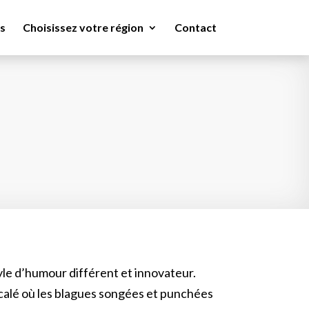
s
Choisissez votre région
Contact
yle d’humour différent et innovateur.
calé où les blagues songées et punchées