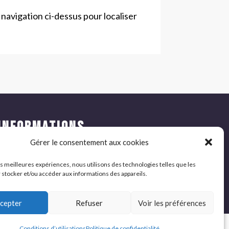
navigation ci-dessus pour localiser
INFORMATIONS
COMPLÉMENTAIRES
Gérer le consentement aux cookies
Politique de confidentialité
les meilleures expériences, nous utilisons des technologies telles que les
 stocker et/ou accéder aux informations des appareils.
Conditions d’utlisations
cepter
Refuser
Voir les préférences
Conditions d’utilisations
Politique de confidentialité