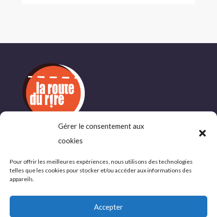
Gérer le consentement aux
cookies
INFORMATIONS
COMPLÉMENTAIRES
Pour offrir les meilleures expériences, nous utilisons des technologies
telles que les cookies pour stocker et/ou accéder aux informations des
Politique de confidentialité
appareils.
Conditions d’utlisations
Accepter