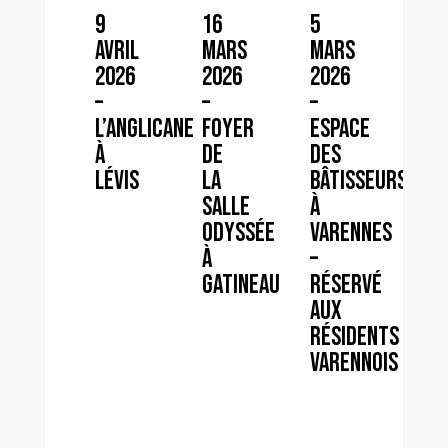
9
16
26
5
avril
mars
se
mars
2026
2026
202
2026
–
–
– L
–
L’Anglicane
Foyer
164
Espace
à
de
à
des
Lévis
la
Sai
Bâtisseurs
Salle
Jea
à
Odyssée
sur
Varennes
à
Ric
–
Gatineau
Réservé
aux
résidents
Varennois