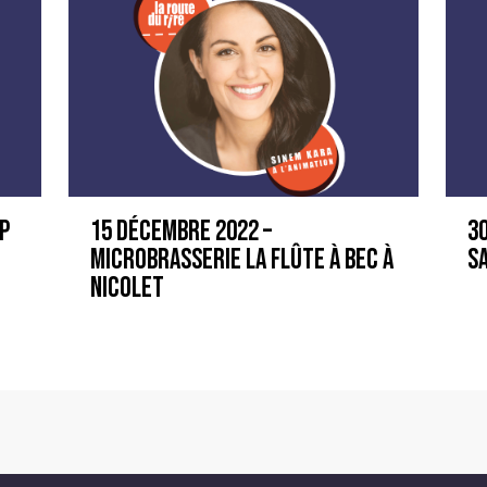
15 décembre 2022 –
30
op
Microbrasserie la Flûte à Bec à
S
Nicolet