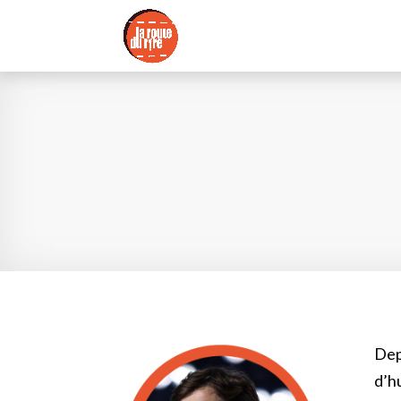
Dep
d’h