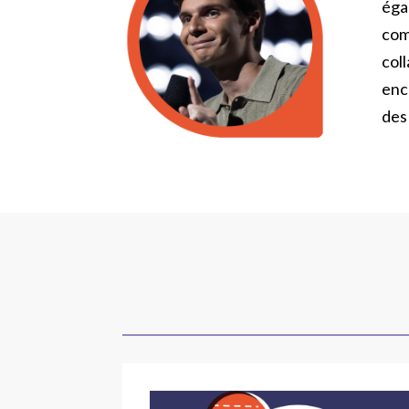
égal
co
col
enc
des