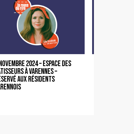
 novembre 2024 – Espace des
17 novembre 2
tisseurs à Varennes –
Philippe-Pois
éservé aux résidents
Rivières
arennois