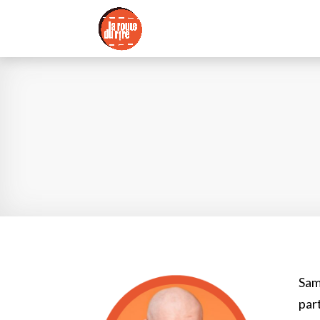
Sam
par