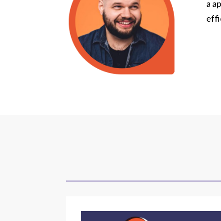
a a
eff