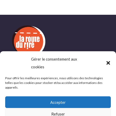
Gérer le consentement aux
INFORMATIONS
cookies
COMPLÉMENTAIRES
Pour offrir les meilleures expériences, nous utilisons des technologies
telles que les cookies pour stocker et/ou accéder aux informations des
Politique de confidentialité
appareils.
Conditions d’utlisations
Accepter
Refuser