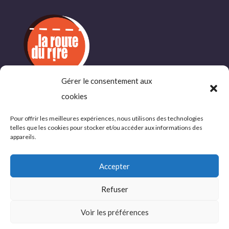
Gérer le consentement aux
INFORMATIONS
cookies
COMPLÉMENTAIRES
Pour offrir les meilleures expériences, nous utilisons des technologies
telles que les cookies pour stocker et/ou accéder aux informations des
Politique de confidentialité
appareils.
Conditions d’utlisations
Accepter
Refuser
© 2026 La Route du Rire, tous droits réservés
Voir les préférences